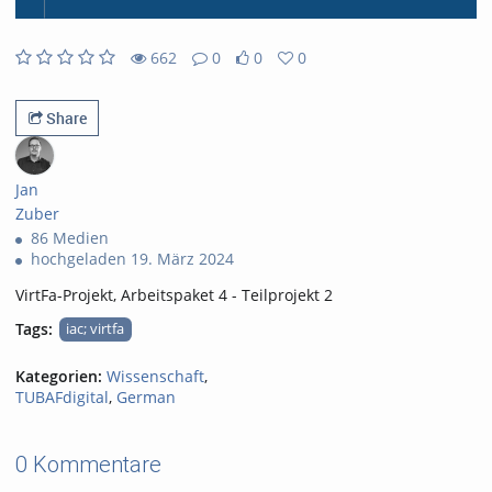
662
0
0
0
0likes
0favorites
662views
0Kommentare
Share
Jan
Zuber
86 Medien
hochgeladen 19. März 2024
VirtFa-Projekt, Arbeitspaket 4 - Teilprojekt 2
Tags:
iac; virtfa
Kategorien:
Wissenschaft
,
TUBAFdigital
,
German
0 Kommentare