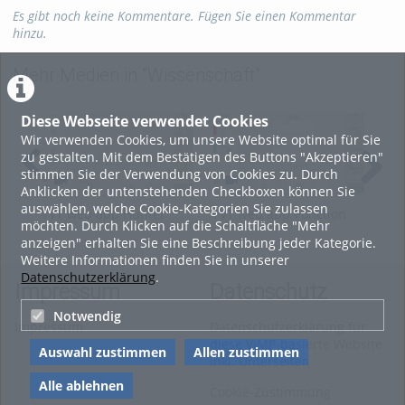
Es gibt noch keine Kommentare. Fügen Sie einen Kommentar
hinzu.
Mehr Medien in "Wissenschaft"
Diese Webseite verwendet Cookies
Wir verwenden Cookies, um unsere Website optimal für Sie
zu gestalten. Mit dem Bestätigen des Buttons "Akzeptieren"
stimmen Sie der Verwendung von Cookies zu. Durch
Anklicken der untenstehenden Checkboxen können Sie
auswählen, welche Cookie-Kategorien Sie zulassen
TVT web app Hunter
TVT web app Ponchon
TVT
möchten. Durch Klicken auf die Schaltfläche "Mehr
Nash
Savarit
Thi
anzeigen" erhalten Sie eine Beschreibung jeder Kategorie.
Weitere Informationen finden Sie in unserer
Datenschutzerklärung
.
Impressum
Datenschutz
Notwendig
Impressum
Datenschutzerklärung für
diese ViMP-basierte Website
Auswahl zustimmen
Allen zustimmen
inkl. Unterseiten
Alle ablehnen
Cookie-Zustimmung