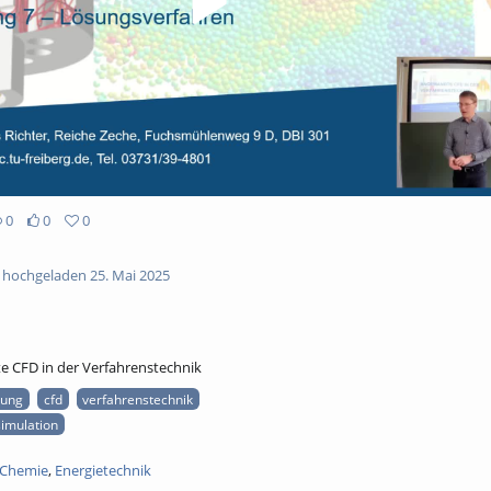
0
0
0
hochgeladen 25. Mai 2025
e CFD in der Verfahrenstechnik
rung
cfd
verfahrenstechnik
imulation
Chemie
,
Energietechnik