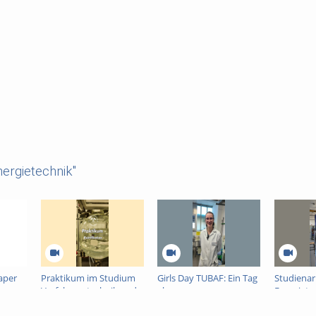
ergietechnik"
paper
Praktikum im Studium
Girls Day TUBAF: Ein Tag
Studienar
Verfahrenstechnik und
als
Energiete
Chemieingenieurwesen
Keramikwissenschaftlerin
einer Win