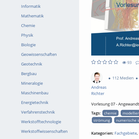
Informatik
Mathematik
Chemie
Physik
Biologie
Geowissenschaften
93
Geotechnik
0likes
0favorites
93views
0Kommentare
Bergbau
112 Medien
Mineralogie
Andreas
Maschinenbau
Richter
Energietechnik
Vorlesung 07 - Angewandt
Verfahrenstechnik
Tags:
chemie
modellie
strömung
numerische s
Werkstofftechnologie
Werkstoffwissenschaften
Kategorien:
Fachgebiete
,