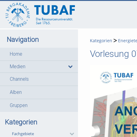
go
go
go
to
to
to
navigation
main
footer
content
Navigation
Kategorien
Energiet
Vorlesung 0
Home
Medien
Channels
Alben
Gruppen
Kategorien
Fachgebiete