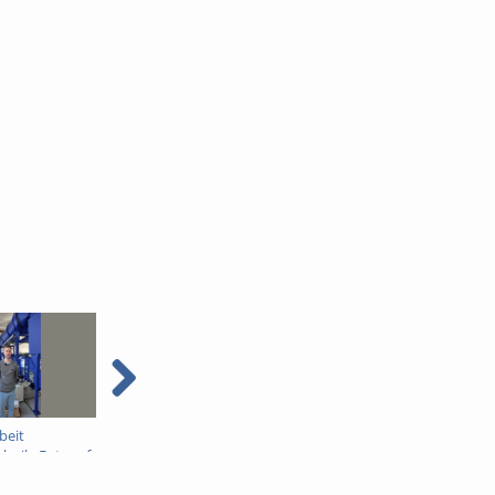
beit
Was macht eigentlich
Einweihung des Plasma
chnik: Entwurf
ein Dekan?
Ofen
dkraftanlage