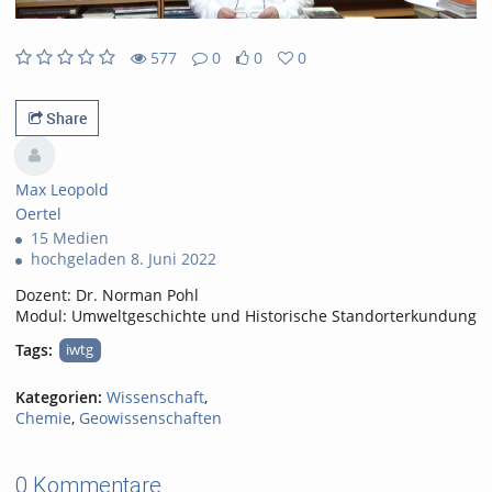
577
0
0
0
0likes
0favorites
577views
0Kommentare
Share
Max Leopold
Oertel
15 Medien
hochgeladen 8. Juni 2022
Dozent: Dr. Norman Pohl
Modul: Umweltgeschichte und Historische Standorterkundung
Tags:
iwtg
Kategorien:
Wissenschaft
,
Chemie
,
Geowissenschaften
0 Kommentare