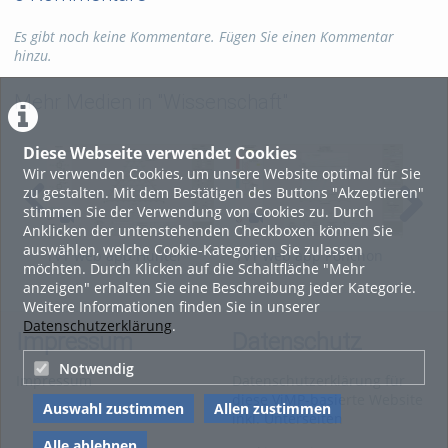
Es gibt noch keine Kommentare. Fügen Sie einen Kommentar
hinzu.
Mehr Medien in "Wissenschaft"
Diese Webseite verwendet Cookies
Wir verwenden Cookies, um unsere Website optimal für Sie
zu gestalten. Mit dem Bestätigen des Buttons "Akzeptieren"
stimmen Sie der Verwendung von Cookies zu. Durch
Anklicken der untenstehenden Checkboxen können Sie
auswählen, welche Cookie-Kategorien Sie zulassen
TVT web app Hunter
TVT web app Ponchon
TVT
möchten. Durch Klicken auf die Schaltfläche "Mehr
Nash
Savarit
Thi
anzeigen" erhalten Sie eine Beschreibung jeder Kategorie.
Weitere Informationen finden Sie in unserer
Datenschutzerklärung
.
Impressum
Datenschutz
Notwendig
Impressum
Datenschutzerklärung für
diese ViMP-basierte Website
Auswahl zustimmen
Allen zustimmen
inkl. Unterseiten
Alle ablehnen