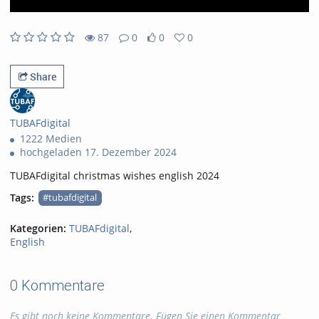
87
0
0
0
0likes
0favorites
87views
0Kommentare
Share
TUBAFdigital
1222 Medien
hochgeladen 17. Dezember 2024
TUBAFdigital christmas wishes english 2024
Tags:
#tubafdigital
Kategorien:
TUBAFdigital
,
English
0 Kommentare
Es gibt noch keine Kommentare. Fügen Sie einen Kommentar