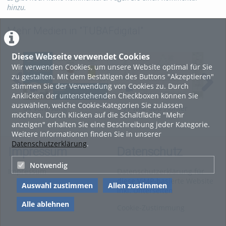
hinzu.
Mehr Medien in "TUBAFdigital"
Diese Webseite verwendet Cookies
Wir verwenden Cookies, um unsere Website optimal für Sie
zu gestalten. Mit dem Bestätigen des Buttons "Akzeptieren"
stimmen Sie der Verwendung von Cookies zu. Durch
Anklicken der untenstehenden Checkboxen können Sie
auswählen, welche Cookie-Kategorien Sie zulassen
04 Vorlesung
TVT web app Hunter
TVT
möchten. Durch Klicken auf die Schaltfläche "Mehr
Thermochemische
Nash
Sav
anzeigen" erhalten Sie eine Beschreibung jeder Kategorie.
Konversion (SS2026)
Weitere Informationen finden Sie in unserer
Datenschutzerklärung
.
Impressum
Datenschutz
Notwendig
Impressum
Datenschutzerklärung für
diese ViMP-basierte Website
Auswahl zustimmen
Allen zustimmen
inkl. Unterseiten
Alle ablehnen
Cookie-Zustimmung