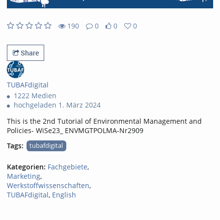
190
0
0
0
0likes
0favorites
190views
0Kommentare
Share
TUBAFdigital
1222 Medien
hochgeladen 1. März 2024
This is the 2nd Tutorial of Environmental Management and
Policies- WiSe23_ ENVMGTPOLMA-Nr2909
Tags:
tubafdigital
Kategorien:
Fachgebiete
,
Marketing
,
Werkstoffwissenschaften
,
TUBAFdigital
,
English