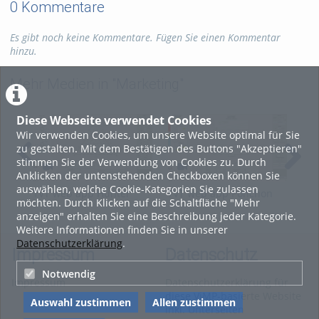
0 Kommentare
Es gibt noch keine Kommentare. Fügen Sie einen Kommentar
hinzu.
Mehr Medien in "Marketing"
Diese Webseite verwendet Cookies
Wir verwenden Cookies, um unsere Website optimal für Sie
zu gestalten. Mit dem Bestätigen des Buttons "Akzeptieren"
stimmen Sie der Verwendung von Cookies zu. Durch
Anklicken der untenstehenden Checkboxen können Sie
auswählen, welche Cookie-Kategorien Sie zulassen
TVT web app Hunter
TVT web app Ponchon
TVT
möchten. Durch Klicken auf die Schaltfläche "Mehr
Nash
Savarit
Thi
anzeigen" erhalten Sie eine Beschreibung jeder Kategorie.
Weitere Informationen finden Sie in unserer
Datenschutzerklärung
.
Impressum
Datenschutz
Notwendig
Impressum
Datenschutzerklärung für
diese ViMP-basierte Website
Auswahl zustimmen
Allen zustimmen
inkl. Unterseiten