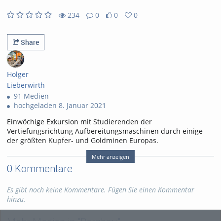
234
0
0
0
0likes
0favorites
234views
0Kommentare
Share
Holger
Lieberwirth
91 Medien
hochgeladen 8. Januar 2021
Einwöchige Exkursion mit Studierenden der
Vertiefungsrichtung Aufbereitungsmaschinen durch einige
der größten Kupfer- und Goldminen Europas.
Tags:
tu bergakademie freiberg
Mehr anzeigen
0 Kommentare
institut für aufbereitungsmaschinen
studentenexkursion
Es gibt noch keine Kommentare. Fügen Sie einen Kommentar
hinzu.
Kategorien:
Fachgebiete
,
Wissenschaft
,
Maschinenbau
,
Verfahrenstechnik
,
Bergbau