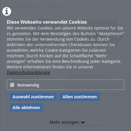
Marketing
,
Filme
,
Neues
,
Mehr Medien in "Filme"
Wissenschaft
,
Chemie
,
Physik
,
Verfahrenstechnik
Diese Webseite verwendet Cookies
Wir verwenden Cookies, um unsere Website optimal für Sie
zu gestalten. Mit dem Bestätigen des Buttons "Akzeptieren"
stimmen Sie der Verwendung von Cookies zu. Durch
Anklicken der untenstehenden Checkboxen können Sie
auswählen, welche Cookie-Kategorien Sie zulassen
Studienarbeit
Bachelor / Master oder
Aka
möchten. Durch Klicken auf die Schaltfläche "Mehr
Energietechnik: Entwurf
Diplom?
der
anzeigen" erhalten Sie eine Beschreibung jeder Kategorie.
einer Windkraftanlage
Fre
Weitere Informationen finden Sie in unserer
Datenschutzerklärung
.
Impressum
Datenschutz
Notwendig
Impressum
Datenschutzerklärung für
diese ViMP-basierte Website
Auswahl zustimmen
Allen zustimmen
inkl. Unterseiten
Alle ablehnen
Cookie-Zustimmung
Mehr anzeigen
Videoplattform & Player Lösungen powered by
VIMP
© 2010-2026