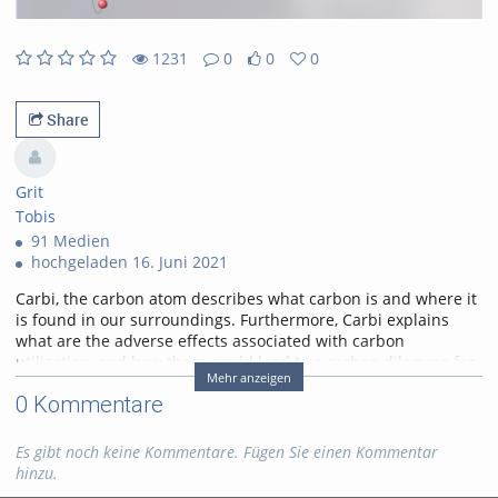
1231
0
0
0
0likes
0favorites
1231views
0Kommentare
Share
Grit
Tobis
91 Medien
hochgeladen 16. Juni 2021
Carbi, the carbon atom describes what carbon is and where it
is found in our surroundings. Furthermore, Carbi explains
what are the adverse effects associated with carbon
utilization, and how these could lead to a carbon dilemma for
Mehr anzeigen
us.
0 Kommentare
Tags:
carbon
carbi
carbon dilemma
Es gibt noch keine Kommentare. Fügen Sie einen Kommentar
hinzu.
Kategorien:
Fachgebiete
,