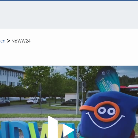
gen
NdWW24
Video abspielen