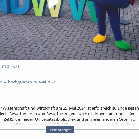
0
0
en
hochgeladen 29. Mai 2024
r Wissenschaft und Wirtschaft am 25. Mai 2024 ist erfolgreich zu Ende gega
sierte Besucherinnen und Besucher zogen durch die Innenstadt und ließen s
im ZeHS, der neuen Universitätsbibliothek und an vielen anderen Orten von
n. Highlights waren u.a. die E-Fuel-Tankstelle und das neueröffnete Robo
Mehr anzeigen