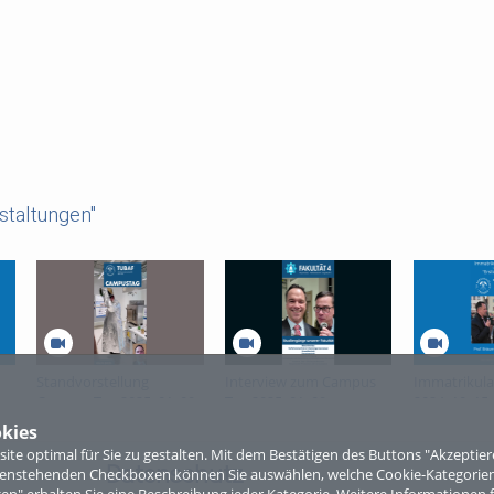
staltungen"
Standvorstellung
Interview zum Campus
Immatrikulat
Campus Tag 2025_01_09
Tag 2025_01_09
2024_10_15
kies
te optimal für Sie zu gestalten. Mit dem Bestätigen des Buttons "Akzepti
Datenschutz
ntenstehenden Checkboxen können Sie auswählen, welche Cookie-Kategorien