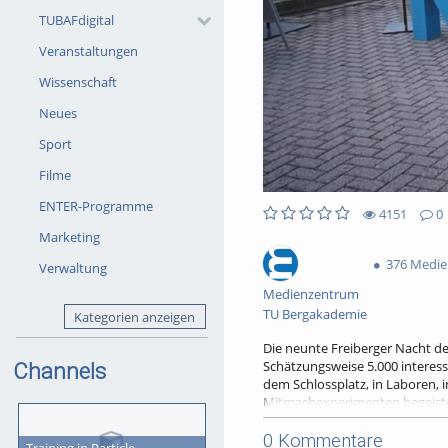
TUBAFdigital
Veranstaltungen
Wissenschaft
Neues
Sport
Filme
ENTER-Programme
4151
0
0likes
0favorites
Marketing
4151views
0Kommentare
376 Medi
Verwaltung
Medienzentrum
TU Bergakademie
Kategorien anzeigen
Die neunte Freiberger Nacht de
Schätzungsweise 5.000 interes
Channels
dem Schlossplatz, in Laboren, 
Mitmachexperimenten begeister
Stadt.
0 Kommentare
Mehr Infos: tu-freiberg.de
Training in Particle