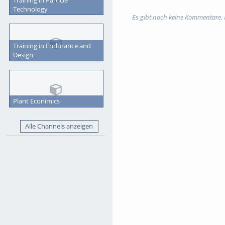
Technology
Tags:
nacht der wissenschaft
Es gibt noch keine Kommentare.
Kategorien:
Veranstaltungen
Training in Endurance and
Design
Plant Econimics
Alle Channels anzeigen