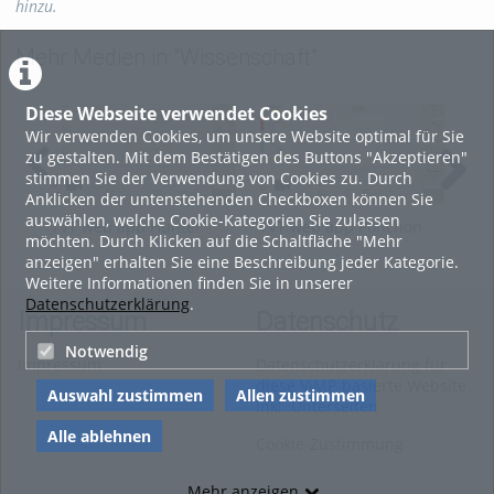
hinzu.
Mehr Medien in "Wissenschaft"
Diese Webseite verwendet Cookies
Wir verwenden Cookies, um unsere Website optimal für Sie
zu gestalten. Mit dem Bestätigen des Buttons "Akzeptieren"
stimmen Sie der Verwendung von Cookies zu. Durch
Anklicken der untenstehenden Checkboxen können Sie
auswählen, welche Cookie-Kategorien Sie zulassen
TVT web app Hunter
TVT web app Ponchon
TVT
möchten. Durch Klicken auf die Schaltfläche "Mehr
Nash
Savarit
Thi
anzeigen" erhalten Sie eine Beschreibung jeder Kategorie.
Weitere Informationen finden Sie in unserer
Datenschutzerklärung
.
Impressum
Datenschutz
Notwendig
Impressum
Datenschutzerklärung für
diese ViMP-basierte Website
Auswahl zustimmen
Allen zustimmen
inkl. Unterseiten
Alle ablehnen
Cookie-Zustimmung
Mehr anzeigen