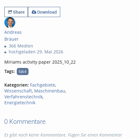
0likes
0favorites
111views
0Kommentare
Share
Download
Andreas
Bräuer
366 Medien
hochgeladen 29. Mai 2026
Miriams activity paper 2025_10_22
Tags:
fak4
Kategorien:
Fachgebiete
,
Wissenschaft
,
Maschinenbau
,
Verfahrenstechnik
,
Energietechnik
0 Kommentare
Es gibt noch keine Kommentare. Fügen Sie einen Kommentar