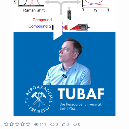
Video
111
0
0
0