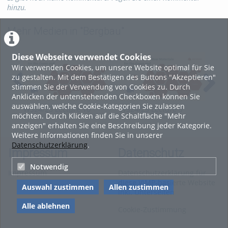
hinzu.
Mehr Medien in "Bergbau"
Diese Webseite verwendet Cookies
Wir verwenden Cookies, um unsere Website optimal für Sie
zu gestalten. Mit dem Bestätigen des Buttons "Akzeptieren"
stimmen Sie der Verwendung von Cookies zu. Durch
Anklicken der untenstehenden Checkboxen können Sie
auswählen, welche Cookie-Kategorien Sie zulassen
WS24/25 Lecture 10
WS24/25 Lecture 9
WS2
möchten. Durch Klicken auf die Schaltfläche "Mehr
Economic Resource
Environmental Impact
Ass
anzeigen" erhalten Sie eine Beschreibung jeder Kategorie.
Evaluation (2025-02-07)
Assessment (2025-01-27)
and
Weitere Informationen finden Sie in unserer
02-
Datenschutzerklärung
.
Impressum
Datenschutz
Notwendig
Impressum
Datenschutzerklärung für
diese ViMP-basierte Website
Auswahl zustimmen
Allen zustimmen
inkl. Unterseiten
Alle ablehnen
Cookie-Zustimmung