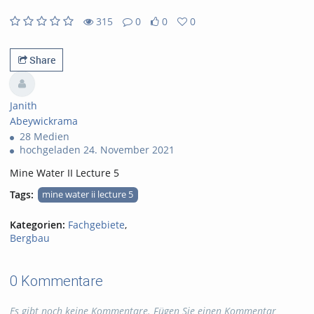
315
0
0
0
0likes
0favorites
315views
0Kommentare
Share
Janith
Abeywickrama
28 Medien
hochgeladen 24. November 2021
Mine Water II Lecture 5
Tags:
mine water ii lecture 5
Kategorien:
Fachgebiete
,
Bergbau
0 Kommentare
Es gibt noch keine Kommentare. Fügen Sie einen Kommentar