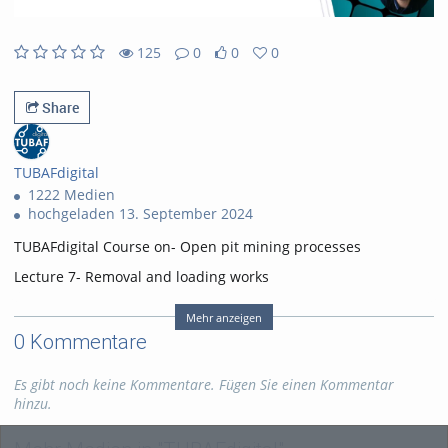
125
0
0
0
0likes
0favorites
125views
0Kommentare
Share
TUBAFdigital
1222 Medien
hochgeladen 13. September 2024
TUBAFdigital Course on- Open pit mining processes
Lecture 7- Removal and loading works
Mehr anzeigen
0 Kommentare
Es gibt noch keine Kommentare. Fügen Sie einen Kommentar
Tags:
#tubafdigital
hinzu.
Kategorien:
Fachgebiete
,