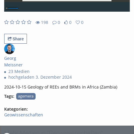
198
0
0
0
0likes
0favorites
198views
0Kommentare
Share
Georg
Meissner
23 Medien
hochgeladen 3. Dezember 2024
2024-10-15 Geology of REEs and BRMs in Africa (Zambia)
Tags:
agemera
Kategorien:
Geowissenschaften
Mehr Medien in "Geowissenschaften"