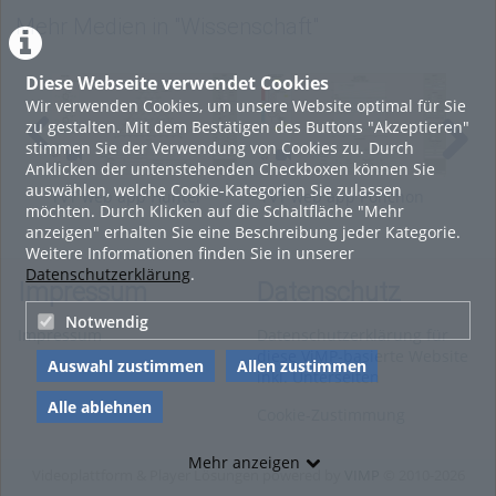
Wissenschaft
,
Mehr Medien in "Wissenschaft"
Werkstoffwissenschaften
Diese Webseite verwendet Cookies
Wir verwenden Cookies, um unsere Website optimal für Sie
zu gestalten. Mit dem Bestätigen des Buttons "Akzeptieren"
stimmen Sie der Verwendung von Cookies zu. Durch
Anklicken der untenstehenden Checkboxen können Sie
auswählen, welche Cookie-Kategorien Sie zulassen
TVT web app Hunter
TVT web app Ponchon
TVT
möchten. Durch Klicken auf die Schaltfläche "Mehr
Nash
Savarit
Thi
anzeigen" erhalten Sie eine Beschreibung jeder Kategorie.
Weitere Informationen finden Sie in unserer
Datenschutzerklärung
.
Impressum
Datenschutz
Notwendig
Impressum
Datenschutzerklärung für
diese ViMP-basierte Website
Auswahl zustimmen
Allen zustimmen
inkl. Unterseiten
Alle ablehnen
Cookie-Zustimmung
Mehr anzeigen
Videoplattform & Player Lösungen powered by
VIMP
© 2010-2026