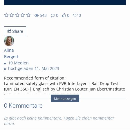
543
0
0
0
0likes
0favorites
543views
0Kommentare
Share
Aline
Bergert
19 Medien
hochgeladen 11. Mai 2023
Recommended form of citation:
Laminated safety glass with PVB-Interlayer | Ball Drop Test
(DIN EN 356) | Englisch by Christian Louter, Jan Ebert/Institute
of Building Construction [CC BY-SA 4.0
Mehr anzeigen
(
https://creativecommons.org/licenses/by-sa/4.0/
)], via
0 Kommentare
Videocampus TU Freiberg, URL:
https://video.tu-freiberg.de
Tags:
open glassroom
glass
Es gibt noch keine Kommentare. Fügen Sie einen Kommentar
hinzu.
Kategorien:
Fachgebiete
,