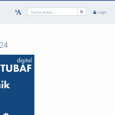
Suche etwas ...
Login
024