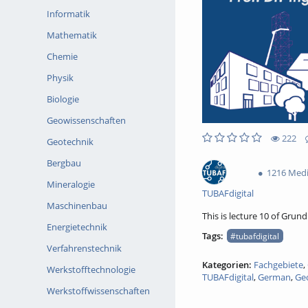
Informatik
Mathematik
Chemie
Physik
Biologie
Geowissenschaften
222
Geotechnik
0likes
0favorites
222views
0Kommentare
Bergbau
1216 Med
Mineralogie
TUBAFdigital
Maschinenbau
This is lecture 10 of Gru
Energietechnik
Tags:
#tubafdigital
Verfahrenstechnik
Kategorien:
Fachgebiete
,
Werkstofftechnologie
TUBAFdigital
,
German
,
Ge
Werkstoffwissenschaften