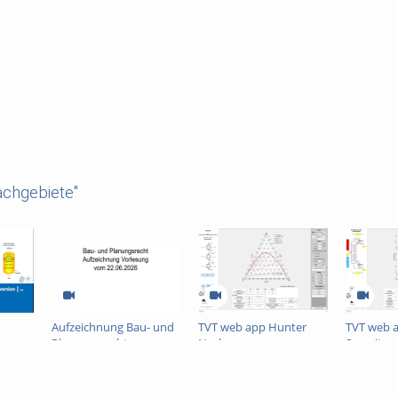
achgebiete"
Aufzeichnung Bau- und
TVT web app Hunter
TVT web 
e
Planungsrecht v.
Nash
Savarit
26)
22.06.2026