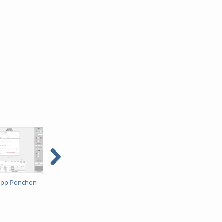
app Ponchon
TVT web app McCabe
TVT web app basics
Thiele