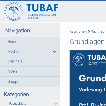
go
go
go
to
to
to
navigation
main
footer
content
Navigation
Kategorien
Fachgebi
Grundlagen
Home
Medien
Channels
Alben
Gruppen
Kategorien
Fachgebiete