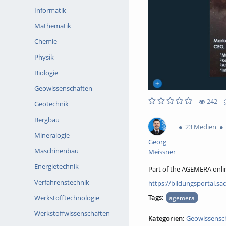
Informatik
Mathematik
Chemie
Physik
Biologie
Geowissenschaften
242
Geotechnik
0likes
0favorites
242views
0Kommentare
Bergbau
23 Medien
Mineralogie
Georg
Maschinenbau
Meissner
Energietechnik
Part of the AGEMERA online
Verfahrenstechnik
https://bildungsportal.sa
Tags:
Werkstofftechnologie
agemera
Werkstoffwissenschaften
Kategorien:
Geowissensc