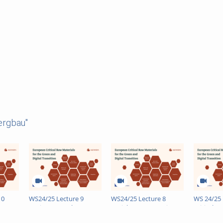
ergbau"
10
WS24/25 Lecture 9
WS24/25 Lecture 8
WS 24/25 
ce
Environmental Impact
Social Assessment in
Critical R
02-07)
Assessment (2025-01-27)
Mining and Exploration
a Global 