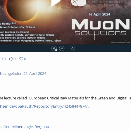
0
0
0
hochgeladen 25. April 2024
 lecture called "European Critical Raw Materials for the Green and Digital T
chsen.de/opal/auth/RepositoryEntry/42458447874/...
haften
,
Mineralogie
,
Bergbau