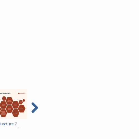
Lecture 7
Grundlagen der
Grundlagen der
aw Materials in
Tiefbohrtechnik_L15_08.02.2024
Tiefbohrtechnik_L13_25.01.20
Environment