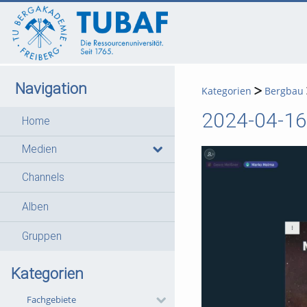
go
go
go
to
to
to
navigation
main
footer
content
Navigation
Kategorien
Bergbau
2024-04-16 
Home
Medien
Channels
Alben
Gruppen
Kategorien
Fachgebiete