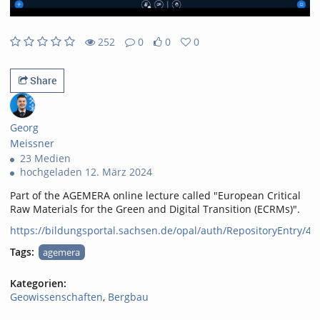
252
0
0
0
0likes
0favorites
252views
0Kommentare
Share
Georg
Meissner
23 Medien
hochgeladen 12. März 2024
Part of the AGEMERA online lecture called "European Critical
Raw Materials for the Green and Digital Transition (ECRMs)".
https://bildungsportal.sachsen.de/opal/auth/RepositoryEntry/42
Tags:
agemera
Kategorien:
Geowissenschaften
,
Bergbau