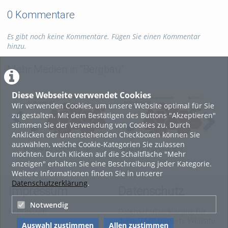
0 Kommentare
Es gibt noch keine Kommentare. Fügen Sie einen Kommentar
hinzu.
Mehr Medien in "Bergbau"
Diese Webseite verwendet Cookies
Wir verwenden Cookies, um unsere Website optimal für Sie
zu gestalten. Mit dem Bestätigen des Buttons "Akzeptieren"
stimmen Sie der Verwendung von Cookies zu. Durch
Anklicken der untenstehenden Checkboxen können Sie
auswählen, welche Cookie-Kategorien Sie zulassen
WS24/25 Lecture 10
WS24/25 Lecture 9
WS2
möchten. Durch Klicken auf die Schaltfläche "Mehr
Economic Resource
Environmental Impact
Ass
anzeigen" erhalten Sie eine Beschreibung jeder Kategorie.
Evaluation (2025-02-07)
Assessment (2025-01-27)
and
Weitere Informationen finden Sie in unserer
02-
Datenschutzerklärung
.
Impressum
Datenschutz
Notwendig
Impressum
Datenschutzerklärung für
diese ViMP-basierte Website
Auswahl zustimmen
Allen zustimmen