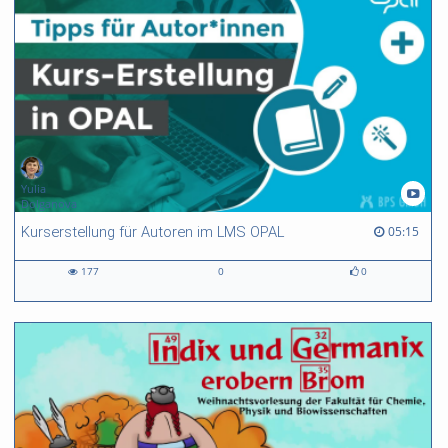
Yulia
Dolganova
05:15 duration
05:15
Kurserstellung für Autoren im LMS OPAL
177
0
0
177
0
0
views
Kommentare
likes