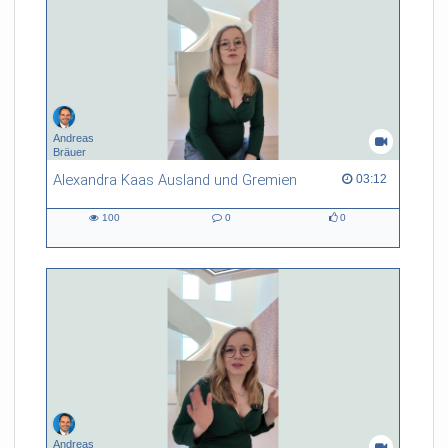
Andreas
Bräuer
Alexandra Kaas Ausland und Gremien
03:12 duration
03:12
100
0
0
100
0
0
views
Kommentare
likes
Andreas