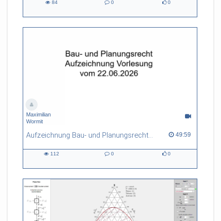
84
0
0
84
0
0
views
Kommentare
likes
Maximilian
Wormit
Aufzeichnung Bau- und Planungsrecht v. 22.06.2026
49:59 duration
49:59
112
0
0
112
0
0
views
Kommentare
likes