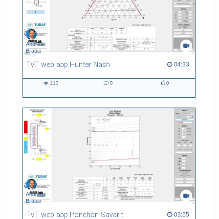
Andreas
Bräuer
TVT web app Hunter Nash
04:33 duration
04:33
113
0
0
113
0
0
views
Kommentare
likes
Andreas
Bräuer
TVT web app Ponchon Savarit
03:55 duration
03:55