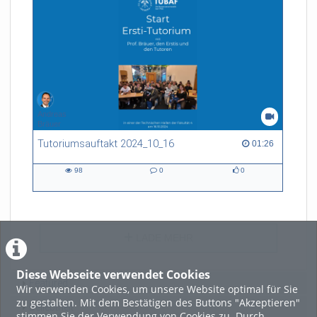
Andreas
Bräuer
Tutoriumsauftakt 2024_10_16
01:26 duration
01:26
98
0
0
98
0
0
views
Kommentare
likes
LADE MEHR
Diese Webseite verwendet Cookies
Featured
Wir verwenden Cookies, um unsere Website optimal für Sie
zu gestalten. Mit dem Bestätigen des Buttons "Akzeptieren"
Beliebtheit
stimmen Sie der Verwendung von Cookies zu. Durch